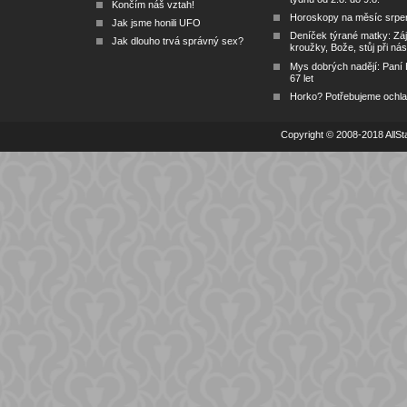
Končím náš vztah!
Horoskopy na měsíc srpe
Jak jsme honili UFO
Deníček týrané matky: Zá
Jak dlouho trvá správný sex?
kroužky, Bože, stůj při nás
Mys dobrých nadějí: Paní
67 let
Horko? Potřebujeme ochlad
Copyright © 2008-2018 AllSta