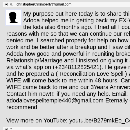
christopher09kimberly@gmail.com
6.
My purpose out here today is to share thi
Adoda helped me in getting back my EX-
the kids also 6months ago. I tried all I c
reasons with me so that we can continue our rel
denied me. I searched properly for help on how 
work and be better after a breakup and I saw dif
Adoda how good and powerful in reuniting brok
Relationship/Marriage and I insisted on giving it
via what's app on (+2348112825421). He gave m
and he prepared a ( Reconciliation Love Spell )
WIFE will come back to me within 48 hours. Can
WIFE came back to me and our 3Years Anniversa
Contact him now!!! if you need any help. Email:
adodalovespelltemple440@gmail.com Eternally g
recommend
View more on YouTube: youtu.be/B279mkEo_C
7.