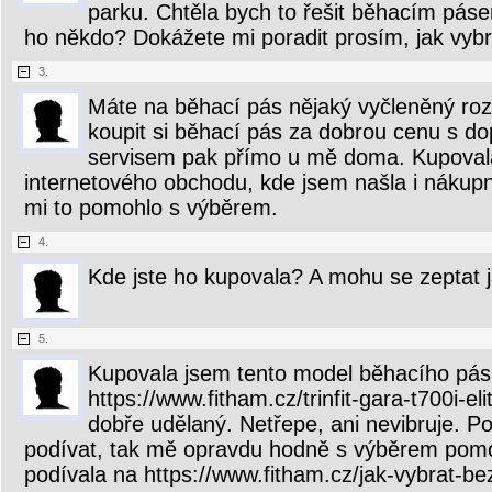
parku. Chtěla bych to řešit běhacím pás
ho někdo? Dokážete mi poradit prosím, jak vybra
3.
Máte na běhací pás nějaký vyčleněný roz
koupit si běhací pás za dobrou cenu s d
servisem pak přímo u mě doma. Kupoval
internetového obchodu, kde jsem našla i nákup
mi to pomohlo s výběrem.
4.
Kde jste ho kupovala? A mohu se zeptat 
5.
Kupovala jsem tento model běhacího pá
https://www.fitham.cz/trinfit-gara-t700i-elit
dobře udělaný. Netřepe, ani nevibruje. Po
podívat, tak mě opravdu hodně s výběrem pomo
podívala na https://www.fitham.cz/jak-vybrat-b