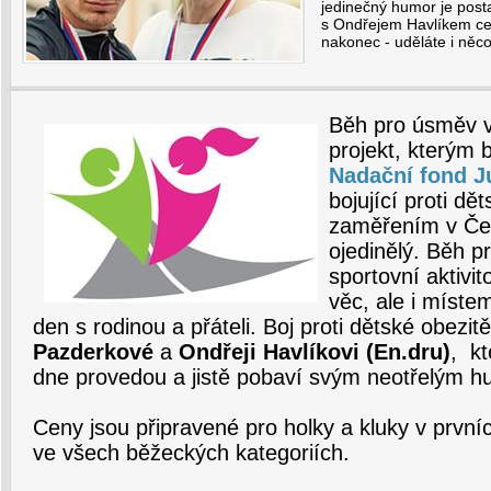
jedinečný humor je post
s Ondřejem Havlíkem ce
nakonec - uděláte i něco
Běh pro úsměv vz
projekt, kterým 
Nadační fond J
bojující proti dě
zaměřením v Čes
ojedinělý. Běh p
sportovní aktivi
věc, ale i místem
den s rodinou a přáteli. Boj proti dětské obezit
Pazderkové
a
Ondřeji Havlíkovi (En.dru)
, k
dne provedou a jistě pobaví svým neotřelým 
Ceny jsou připravené pro holky a kluky v první
ve všech běžeckých kategoriích.