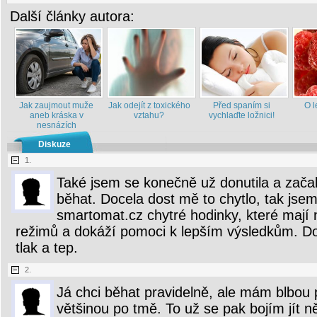
Další články autora:
Jak zaujmout muže
Jak odejít z toxického
Před spaním si
O l
aneb kráska v
vztahu?
vychlaďte ložnici!
nesnázích
Diskuze
1.
Také jsem se konečně už donutila a zača
běhat. Docela dost mě to chytlo, tak jsem 
smartomat.cz chytré hodinky, které mají 
režimů a dokáží pomoci k lepším výsledkům. Do
tlak a tep.
2.
Já chci běhat pravidelně, ale mám blbou
většinou po tmě. To už se pak bojím jít 