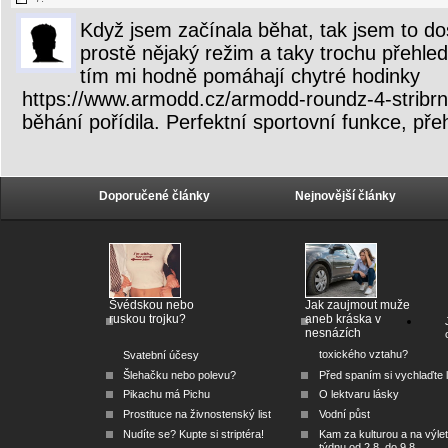
Když jsem začínala běhat, tak jsem to dos
prostě nějaký režim a taky trochu přehle
tím mi hodně pomáhají chytré hodinky
https://www.armodd.cz/armodd-roundz-4-stribrna/
běhání pořídila. Perfektní sportovní funkce, pře
Doporučené články
Nejnovější články
Švédskou nebo
Jak zaujmout muže
ruskou trojku?
aneb kráska v
nesnázích
toxického vztahu?
Svatební účesy
Šlehačku nebo polevu?
Před spaním si vychlaďte l
Pikachu má Pichu
O lektvaru lásky
Prostituce na živnostenský list
Vodní půst
Nudíte se? Kupte si striptéra!
Kam za kulturou a na výlet
týdnu od 2.8. do 9.8.