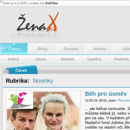
Dnes je 6.8.2026 | svátek má
Oldřiška
Běh
pro
úsměv
-
Běh
pro
úsměv
Články
Blogy
Recepty
Ankety
Vid
Krásná
Zdravá
Smyslná
Úspěšná
Praktická
Článek
Rubrika:
Novinky
Běh pro úsměv
12.05.16, 08:02, autor:
Plavovlá
... ale běhat nemusíte. 
můžete klidně jít, nebo v
jen na vás. V každém př
Nadační fond Julinka (bo
uvidíte na vlastní oči J