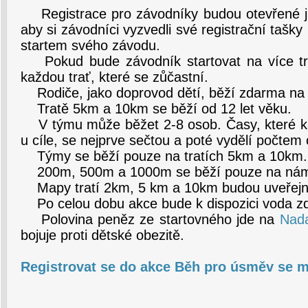
Registrace pro závodníky budou otevřené již
aby si závodníci vyzvedli své registrační tašky
startem svého závodu.
Pokud bude závodník startovat na více trat
každou trať, které se zůčastní.
Rodiče, jako doprovod dětí, běží zdarma na 
Tratě 5km a 10km se běží od 12 let věku.
V týmu může běžet 2-8 osob. Časy, které k
u cíle, se nejprve sečtou a poté vydělí počtem
Týmy se běží pouze na tratích 5km a 10km.
200m, 500m a 1000m se běží pouze na nám
Mapy tratí 2km, 5 km a 10km budou uveřej
Po celou dobu akce bude k dispozici voda z
Polovina peněz ze startovného jde na
Nada
bojuje proti dětské obezitě.
Registrovat se do akce Běh pro úsměv se m