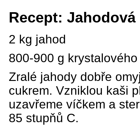
Recept: Jahodová
2 kg jahod
800-900 g krystalového
Zralé jahody dobře omy
cukrem. Vzniklou kaši p
uzavřeme víčkem a steri
85 stupňů C.