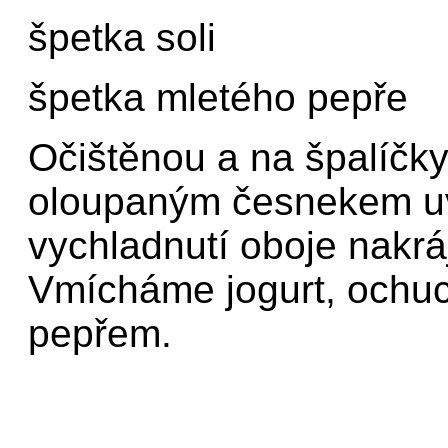
špetka soli
špetka mletého pepře
Očištěnou a na špalíčk
oloupaným česnekem u
vychladnutí oboje nakrá
Vmícháme jogurt, ochuce
pepřem.