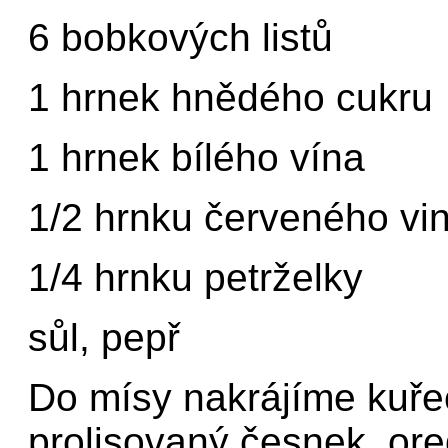
6 bobkových listů
1 hrnek hnědého cukru
1 hrnek bílého vína
1/2 hrnku červeného vi
1/4 hrnku petrželky
sůl, pepř
Do mísy nakrájíme kuře
prolisovaný česnek, oreg