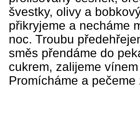
švestky, olivy a bobkov
přikryjeme a necháme m
noc. Troubu předehřej
směs přendáme do pek
cukrem, zalijeme vínem 
Promícháme a pečeme z