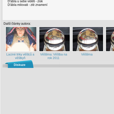
D'ábla u sebe viděti - zisk
D'ábla milovati - zlé znamení
Další články autora:
Laciné triky věštců a
Věštírna: Věštba na
Věštírna
věštkyň
rok 2011
Diskuze