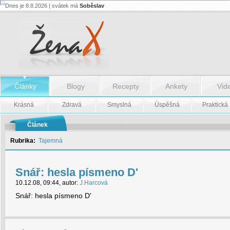
Dnes je 8.8.2026 | svátek má
Soběslav
Snář:
hesla
písmeno
D'
-
Snář:
hesla
písmeno
D'
Články
Blogy
Recepty
Ankety
Vid
Krásná
Zdravá
Smyslná
Úspěšná
Praktická
Článek
Rubrika:
Tajemná
Snář: hesla písmeno D'
10.12.08, 09:44, autor:
J.Harcová
Snář: hesla písmeno D'