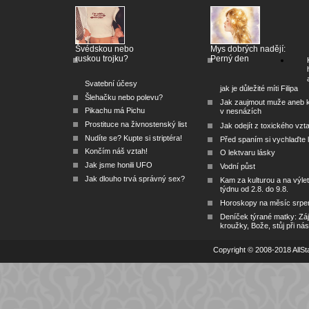
Švédskou nebo
Mys dobrých nadějí:
ruskou trojku?
Perný den
Svatební účesy
jak je důležité míti Filipa
Šlehačku nebo polevu?
Jak zaujmout muže aneb 
Pikachu má Pichu
v nesnázích
Prostituce na živnostenský list
Jak odejít z toxického vzt
Nudíte se? Kupte si striptéra!
Před spaním si vychlaďte l
Končím náš vztah!
O lektvaru lásky
Jak jsme honili UFO
Vodní půst
Jak dlouho trvá správný sex?
Kam za kulturou a na výlet
týdnu od 2.8. do 9.8.
Horoskopy na měsíc srpe
Deníček týrané matky: Zá
kroužky, Bože, stůj při nás
Copyright © 2008-2018 AllSta