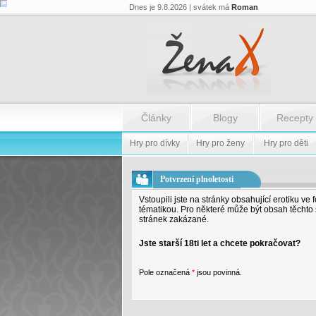
Dnes je 9.8.2026 | svátek má
Roman
Články
Blogy
Recepty
Hry pro dívky
Hry pro ženy
Hry pro děti
Potvrzení plnoletosti
Vstoupili jste na stránky obsahující erotiku ve 
tématikou. Pro některé může být obsah těchto st
stránek zakázané.
Jste starší 18ti let a chcete pokračovat?
Pole označená
*
jsou povinná.