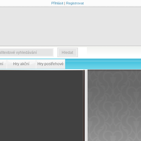
Přihlásit
|
Registrovat
ní
Hry akční
Hry postřehové