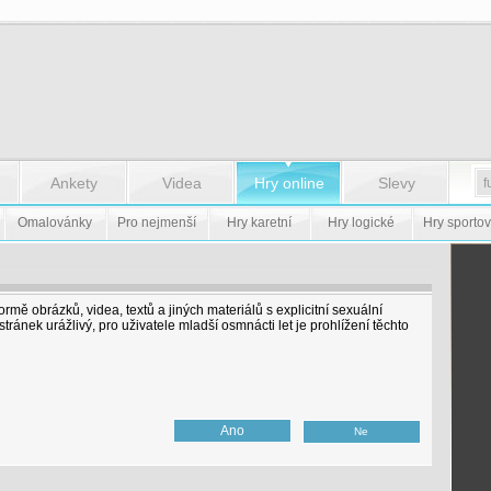
Ankety
Videa
Hry online
Slevy
Omalovánky
Pro nejmenší
Hry karetní
Hry logické
Hry sportov
formě obrázků, videa, textů a jiných materiálů s explicitní sexuální
ránek urážlivý, pro uživatele mladší osmnácti let je prohlížení těchto