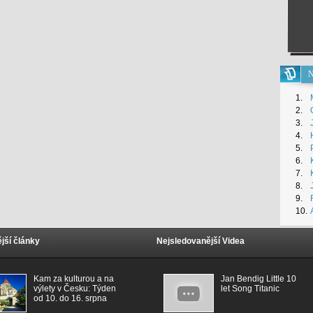
N
1.
2.
3.
4.
5.
6.
7.
8.
9.
10.
jší články
Nejsledovanější Videa
Kam za kulturou a na
Jan Bendig Little 10
výlety v Česku: Týden
let Song Titanic
od 10. do 16. srpna