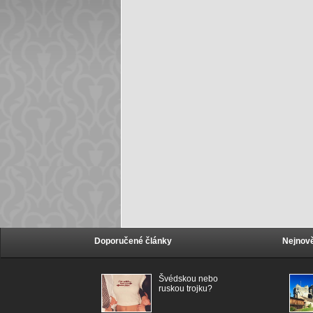
Doporučené články
Nejnově
Švédskou nebo
ruskou trojku?