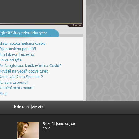
ejlepší články uplynulého týdne
Místo mozku hajlující kostku
O japonském popeláři
Jen taková Tejcovina
Holka od tyče
Proč registrace k očkování na Covid?
Když tě na večeři pozve turek
Komu záleží na Sputniku?
Já jsem ta bouře!
Rotační ministrování
Ahoj!
Kde to nejvíc vře
Rozešli jsme se, co
dál?