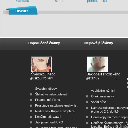
Mandalu"
štěstí "
princeznička"
Diskuze
Doporučené články
Nejnovější články
Švédskou nebo
Jak odejít z toxického
ruskou trojku?
vztahu?
Svatební účesy
vychlaďte ložnici!
Šlehačku nebo polevu?
O lektvaru lásky
Pikachu má Pichu
Vodní půst
Prostituce na živnostenský list
Kam za kulturou a na výlet
Nudíte se? Kupte si striptéra!
týdnu od 2.8. do 9.8.
Končím náš vztah!
Horoskopy na měsíc srpe
Jak jsme honili UFO
Deníček týrané matky: Zá
kroužky, Bože, stůj při nás
Jak dlouho trvá správný sex?