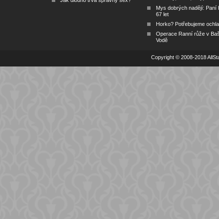
Mys dobrých nadějí: Paní
67 let
Horko? Potřebujeme ochlad
Operace Ranní růže v Ba
Vodě
Copyright © 2008-2018 AllSta