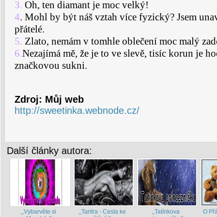
3.
Oh, ten diamant je moc velký!
4
. Mohl by být náš vztah více fyzický? Jsem una
přátelé.
5.
Zlato, nemám v tomhle oblečení moc malý zad
6.
Nezajímá mě, že je to ve slevě, tisíc korun je 
značkovou sukni.
Zdroj: Můj web
http://sweetinka.webnode.cz/
Další články autora:
,,Vybarvěte si
,,Tantra - Cesta ke
,,Tatínkova
O Přá