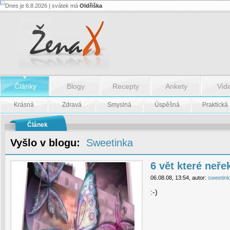
Dnes je 6.8.2026 | svátek má
Oldřiška
6
vět
které
neřeknete!
-
6
vět
které
neřeknete!
Články
Blogy
Recepty
Ankety
Vid
Krásná
Zdravá
Smyslná
Úspěšná
Praktická
Článek
Vyšlo v blogu:
Sweetinka
6 vět které neře
06.08.08, 13:54, autor:
sweetin
:-)