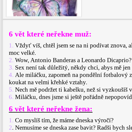
6 vět které neřekne muž:
1.
Vždyť víš, chtěl jsem se na ni podívat znova, al
moc velké.
2.
Wow, Antonio Banderas a Leonardo Dicaprio? 
3.
Sex není tak důležitý, někdy chci, abys mě jen 
4.
Ale miláčku, zapomeň na pondělní fotbalový zá
koukat na velmi křehké vztahy.
5.
Nech mě podržet ti kabelku, než si vyzkoušíš v
6.
Miláčku, dnes jsme si ještě pořádně nepopovída
6 vět které neřekne žena:
1.
Co myslíš tím, že máme dneska výročí?
2
. Nemusíme se dneska zase bavit? Radši bych sl